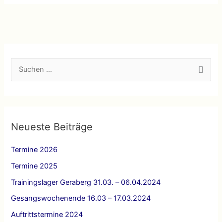
Verein
des
Monats
S
u
c
h
e
Neueste Beiträge
n
Termine 2026
n
a
Termine 2025
c
Trainingslager Geraberg 31.03. – 06.04.2024
h
Gesangswochenende 16.03 – 17.03.2024
:
Auftrittstermine 2024