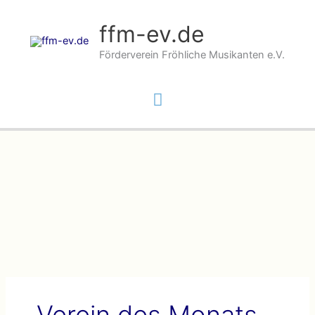
Zum
Inhalt
ffm-ev.de
springen
Förderverein Fröhliche Musikanten e.V.
Hauptmenü
Verein des Monats