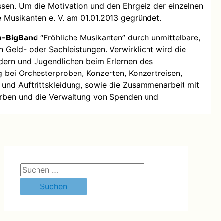
ssen. Um die Motivation und den Ehrgeiz der einzelnen
e Musikanten e. V. am 01.01.2013 gegründet.
on-BigBand
“Fröhliche Musikanten” durch unmittelbare,
eld- oder Sachleistungen. Verwirklicht wird die
dern und Jugendlichen beim Erlernen des
 bei Orchesterproben, Konzerten, Konzertreisen,
 und Auftrittskleidung, sowie die Zusammenarbeit mit
erben und die Verwaltung von Spenden und
S
u
c
h