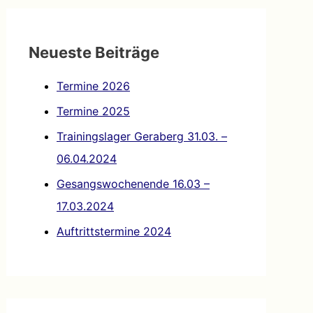
e
n
Neueste Beiträge
n
a
Termine 2026
c
Termine 2025
h
Trainingslager Geraberg 31.03. –
:
06.04.2024
Gesangswochenende 16.03 –
17.03.2024
Auftrittstermine 2024