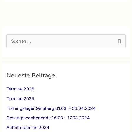
Drehtechnik
Jakusch
S
u
c
h
e
Neueste Beiträge
n
Termine 2026
n
a
Termine 2025
c
Trainingslager Geraberg 31.03. – 06.04.2024
h
Gesangswochenende 16.03 – 17.03.2024
:
Auftrittstermine 2024