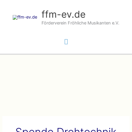
Zum
Inhalt
ffm-ev.de
springen
Förderverein Fröhliche Musikanten e.V.
Hauptmenü
Spende Drehtechnik