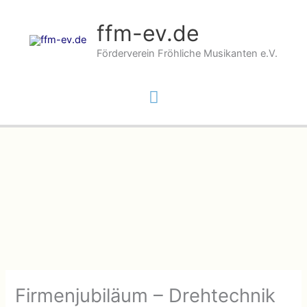
Zum
Inhalt
ffm-ev.de
springen
Förderverein Fröhliche Musikanten e.V.
Hauptmenü
Firmenjubiläum – Drehtechnik