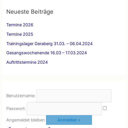
h
e
Neueste Beiträge
n
Termine 2026
n
a
Termine 2025
c
Trainingslager Geraberg 31.03. – 06.04.2024
h
Gesangswochenende 16.03 – 17.03.2024
:
Auftrittstermine 2024
Benutzername:
Passwort:
Angemeldet bleiben