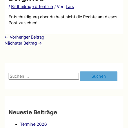
/
Bildbeiträge öffentlich
/ Von
Lars
Entschuldigung aber du hast nicht die Rechte um dieses
Post zu sehen!
←
Vorheriger Beitrag
Nächster Beitrag
→
S
u
c
h
e
Neueste Beiträge
n
Termine 2026
n