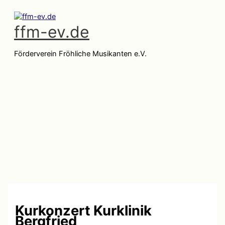
Zum
Inhalt
ffm-ev.de
springen
Förderverein Fröhliche Musikanten e.V.
Hauptmenü
Kurkonzert Kurklinik
Bergfried