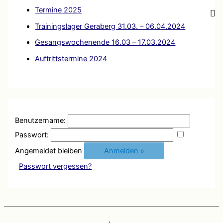
a
Termine 2025
c
Trainingslager Geraberg 31.03. – 06.04.2024
h
Gesangswochenende 16.03 – 17.03.2024
:
Auftrittstermine 2024
Benutzername:
Passwort:
Angemeldet bleiben
Passwort vergessen?