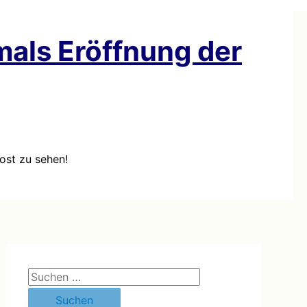
als Eröffnung der
ost zu sehen!
S
u