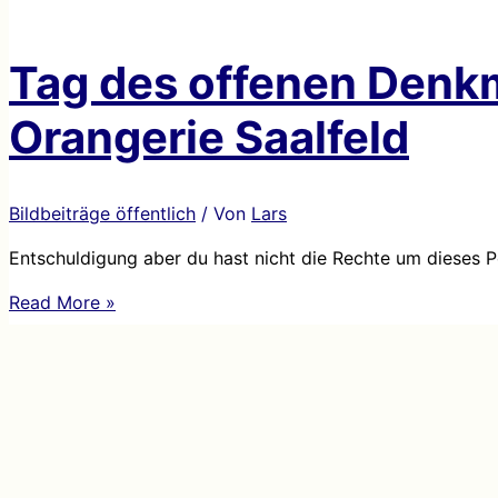
Tag des offenen Denkm
Orangerie Saalfeld
Bildbeiträge öffentlich
/ Von
Lars
Entschuldigung aber du hast nicht die Rechte um dieses P
Tag
Read More »
des
offenen
Denkmals
Eröffnung
der
Orangerie
Saalfeld