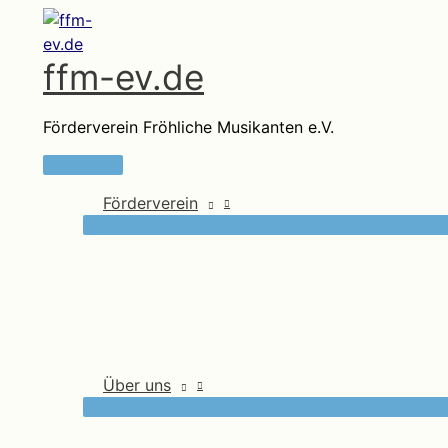
Zum
Inhalt
ffm-ev.de
springen
Förderverein Fröhliche Musikanten e.V.
Hauptmenü
Förderverein
Über uns