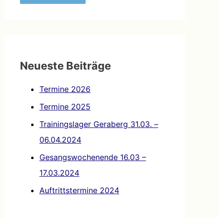
c
h
e
n
Neueste Beiträge
n
a
Termine 2026
c
Termine 2025
h
Trainingslager Geraberg 31.03. –
:
06.04.2024
Gesangswochenende 16.03 –
17.03.2024
Auftrittstermine 2024