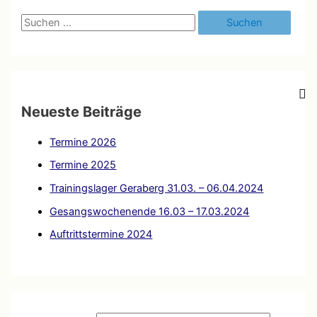
S
u
c
h
e
Neueste Beiträge
n
Termine 2026
n
a
Termine 2025
c
Trainingslager Geraberg 31.03. – 06.04.2024
h
Gesangswochenende 16.03 – 17.03.2024
:
Auftrittstermine 2024