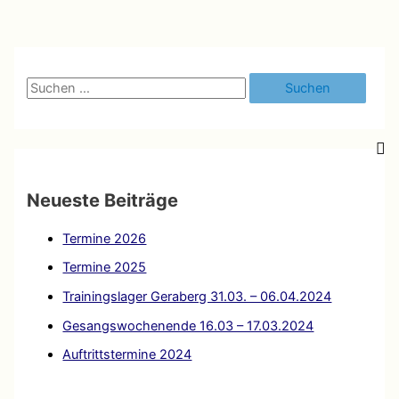
–
Mentzenschwandt
S
u
c
h
e
Neueste Beiträge
n
Termine 2026
n
a
Termine 2025
c
Trainingslager Geraberg 31.03. – 06.04.2024
h
Gesangswochenende 16.03 – 17.03.2024
:
Auftrittstermine 2024